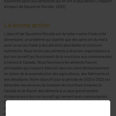
d’aliments sains aux personnes qui en ont le plus besoin. [Rapport
d’impact de Deuxième Récolte, 2020]
La bonne action
L’objectif de Deuxième Récolte est de lutter contre l’insécurité
alimentaire, un problème qui signifie que des gens ont du mal à
avoir un accès fiable à des aliments abordables et riches en
nutriments. Nous livrons des aliments à diverses organisations à
but non lucratif qui fournissent de la nourriture aux communautés
à travers le Canada. Nous favorisons les aliments frais et
périssables qui risquent d’aboutir dans les sites d’enfouissement
en raison de la surproduction des agriculteurs, des fabricants et
des détaillants. Notre objectif pour la période de 2020 à 2022 est
d’étendre nos services de livraison de nourriture à travers le
Canada et de fournir des aliments à un plus grand nombre
d’organismes à but non lucratif qui servent leurs communautés.
En détournant les surplus de nourriture des décharges, nous
prévoyons d’empêcher l’émission d’au moins 29 tonnes de gaz à
effet de serre dans l’atmosphère [Plan fiscal de Deuxième