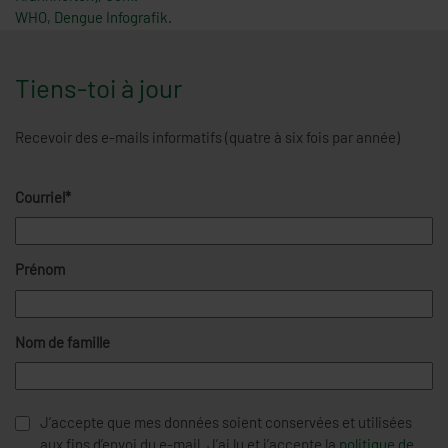
WHO, Dengue Infografik.
Tiens-toi à jour
Recevoir des e-mails informatifs (quatre à six fois par année)
Courriel*
Prénom
Nom de famille
J’accepte que mes données soient conservées et utilisées
aux fins d’envoi du e-mail. J’ai lu et j’accepte la
politique de