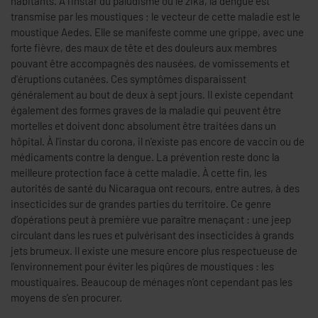
habitants. À l'instar du paludisme ou le zika, la dengue est
transmise par les moustiques ; le vecteur de cette maladie est le
moustique Aedes. Elle se manifeste comme une grippe, avec une
forte fièvre, des maux de tête et des douleurs aux membres
pouvant être accompagnés des nausées, de vomissements et
d'éruptions cutanées. Ces symptômes disparaissent
généralement au bout de deux à sept jours. Il existe cependant
également des formes graves de la maladie qui peuvent être
mortelles et doivent donc absolument être traitées dans un
hôpital. À l'instar du corona, il n'existe pas encore de vaccin ou de
médicaments contre la dengue. La prévention reste donc la
meilleure protection face à cette maladie. À cette fin, les
autorités de santé du Nicaragua ont recours, entre autres, à des
insecticides sur de grandes parties du territoire. Ce genre
d’opérations peut à première vue paraître menaçant : une jeep
circulant dans les rues et pulvérisant des insecticides à grands
jets brumeux. Il existe une mesure encore plus respectueuse de
l'environnement pour éviter les piqûres de moustiques : les
moustiquaires. Beaucoup de ménages n’ont cependant pas les
moyens de s’en procurer.