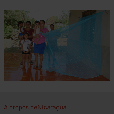
GTM_allowed
10 years
Saves whether the user
has approved or rejected Google Adwords, Google
Analytics, Google Tags Manager, Facebook
Analytics
ad-disable-AW-*********
10 years
Saves
whether the user has rejected Google Adwords
ga-disable-UA-********-*
10 years
Saves
whether the user has rejected Google Analytics
A propos deNicaragua