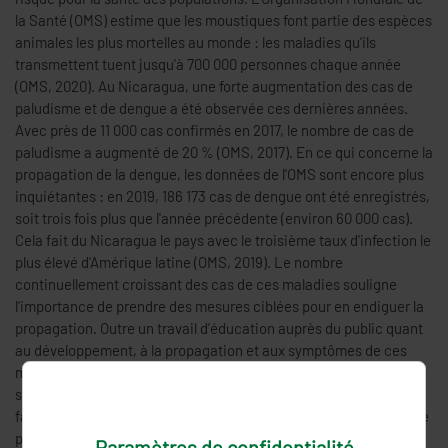
la Santé (OMS) estime que les moustiques font partie des espèces
animales les plus mortelles au monde : les maladies qu'ils
transmettent tuent jusqu'à 700 000 personnes chaque année
(OMS, 2020). Au Nicaragua, une forte augmentation des cas de
paludisme et de dengue a été observée ces dernières années.
Avec près de 11 000 cas confirmés en 2017, le nombre de cas de
paludisme a augmenté de 20 % (OMS, 2017). En ce qui concerne la
propagation de la dengue, les données de l'OMS sont encore plus
inquiétantes : en 2019, 186 173 cas de dengue ont été enregistrés,
soit trois fois plus que l'année précédente (environ 60 000 cas).
Cela fait du Nicaragua le pays avec le troisième taux d'infection le
plus élevé d'Amérique latine (OMS, 2019). Le nombre
continuellement croissant des cas de ces maladies souligne
l'importance de prendre des mesures ciblées pour en endiguer la
propagation. Outre un travail d'éducation auprès du public quant
au développement, à la propagation et aux symptômes de ces
maladies, des mesures de prévention par des moustiquaires
s’avèrent également nécessaire. Toutefois, en raison de la
faiblesse des infrastructures et du financement limité de la santé
publique, ces mesures ne peuvent être mises en œuvre de