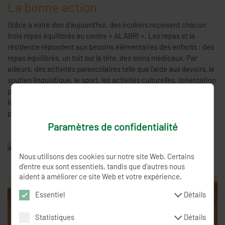
La bonne action
Grâce à votre don d'aujourd'hui, des écoliers reçoivent chacun
trois repas équilibrés au centre « ALABRI ». Les repas et la
résidence répondent aux besoins élémentaires des enfants : des
repas équilibrés, un toit sur la tête, des soins médicaux. Par
ailleurs, des activités parascolaires telle que l'aide aux devoirs, le
soutien linguistique, le sport, les activités culturelles, l'orientation
professionnelle et le jardinage durable permettent de rassembler
les écoliers et écolières autour d'activités communes et de les
préparer à leur avenir.
Paramètres de confidentialité
Nous utilisons des cookies sur notre site Web. Certains
d'entre eux sont essentiels, tandis que d'autres nous
aident à améliorer ce site Web et votre expérience.
Essentiel
Détails
Statistiques
Détails